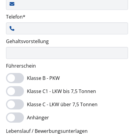
r
h
l
l
t
s
d
i
f
p
P
Telefon
*
c
e
r
f
h
l
l
i
t
d
i
f
n
Gehaltsvorstellung
c
e
g
h
l
e
t
d
n
f
Führerschein
e
l
Klasse B - PKW
d
Klasse C1 - LKW bis 7,5 Tonnen
Klasse C - LKW über 7,5 Tonnen
Anhänger
Lebenslauf / Bewerbungsunterlagen