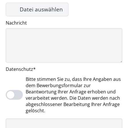
Datei auswählen
Nachricht
P
Datenschutz
*
f
Bitte stimmen Sie zu, dass Ihre Angaben aus
l
dem Bewerbungsformular zur
i
Beantwortung Ihrer Anfrage erhoben und
c
verarbeitet werden. Die Daten werden nach
h
abgeschlossener Bearbeitung Ihrer Anfrage
t
gelöscht.
f
e
l